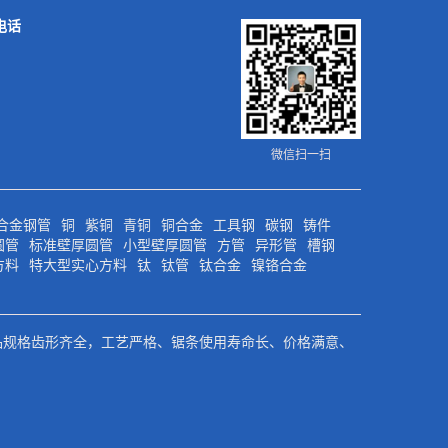
电话
微信扫一扫
合金钢管
铜
紫铜
青铜
铜合金
工具钢
碳钢
铸件
圆管
标准壁厚圆管
小型壁厚圆管
方管
异形管
槽钢
方料
特大型实心方料
钛
钛管
钛合金
镍铬合金
品规格齿形齐全，工艺严格、锯条使用寿命长、价格满意、