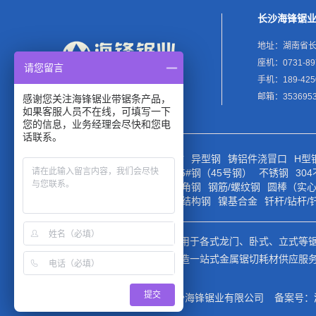
长沙海锋锯
地址：湖南省长
座机：0731-89
请您留言
手机：189-425
邮箱：3536953
感谢您关注海锋锯业带锯条产品，
如果客服人员不在线，可填写一下
您的信息，业务经理会尽快和您电
话联系。
合金钢
低合金钢
薄壁管材
异型钢
铸铝件浇冒口
H型
铸铁
锻件
钢轨/轨道钢
45#钢（45号钢）
不锈钢
30
厚壁槽钢
钢管
角钢
厚壁角钢
钢筋/螺纹钢
圆棒（实
高温合金
镁合金
合金钢
结构钢
镍基合金
钎杆/钻杆/
海锋锯业公司专业生产销售用于各式龙门、卧式、立式等
完善的售前售后服务体系打造一站式金属锯切耗材供应服
提交
版权所有 © 2002-2023 长沙海锋锯业有限公司
备案号：