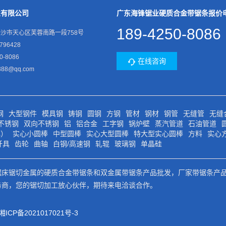
业有限公司
广东海锋锯业硬质合金带锯条报价
189-4250-8086
沙市天心区芙蓉南路一段758号
796428
0-8086
在线咨询
88@qq.com
钢
大型钢件
模具钢
铸钢
圆钢
方钢
管材
钢材
钢管
无缝管
无缝
4不锈钢
双向不锈钢
铝
铝合金
工字钢
锅炉壁
蒸汽管道
石油管道
心）
实心小圆棒
中型圆棒
实心大型圆棒
特大型实心圆棒
方料
实心
钎具
齿轮
曲轴
白钢/高速钢
轧辊
玻璃钢
单晶硅
锯床锯切金属的硬质合金带锯条和双金属带锯条产品批发，厂家带锯条产
务商，您的锯切加工放心伙伴，期待来电洽谈合作。
湘ICP备2021017021号-3