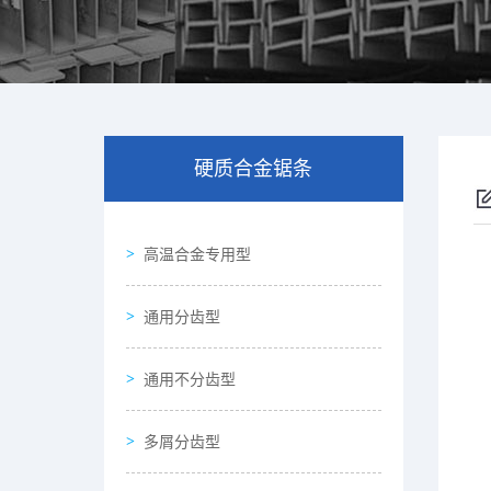
硬质合金锯条
高温合金专用型
通用分齿型
通用不分齿型
多屑分齿型