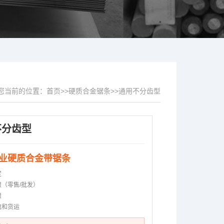
您当前的位置：
首页
>>
硬质合金锯条
>>
通用不分齿型
不分齿型
业硬质合金带锯条
定
限（零售/批发）
限
流和货运