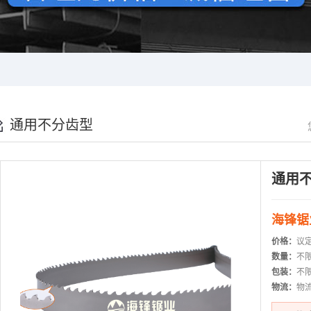
通用不分齿型
通用
海锋锯
价格：
议
数量：
不
包装：
不
物流：
物