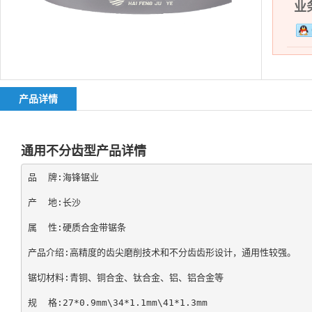
业务
产品详情
通用不分齿型产品详情
品  牌:海锋锯业

产  地:长沙 

属  性:硬质合金带锯条

产品介绍:高精度的齿尖磨削技术和不分齿齿形设计，通用性较强。

锯切材料:青铜、铜合金、钛合金、铝、铝合金等

规  格:27*0.9mm\34*1.1mm\41*1.3mm
