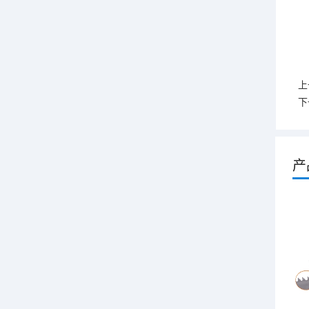
上
下
产