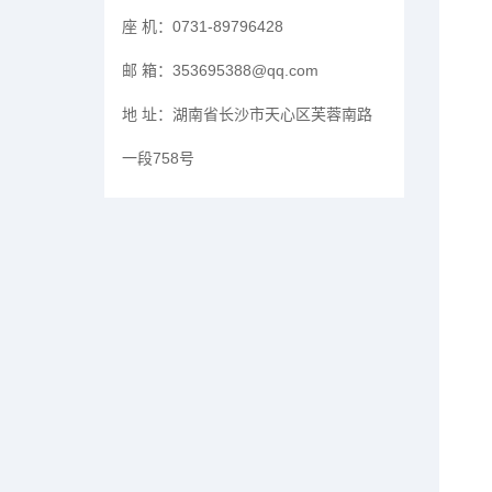
座 机：
0731-89796428
邮 箱：
353695388@qq.com
地 址：
湖南省长沙市天心区芙蓉南路
一段758号