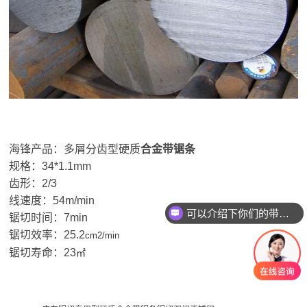
海锋产品：多屑分齿型硬质
合金带锯条
规格：34*1.1mm
齿形：2/3
线速度：54m/min
可以介绍下你们的带锯条么？
锯切时间：7min
锯切效率：25.2
cm2/min
锯切寿命：23
㎡